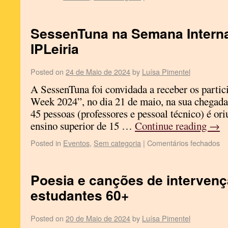
SessenTuna na Semana Interna
IPLeiria
Posted on
24 de Maio de 2024
by
Luísa Pimentel
A SessenTuna foi convidada a receber os partici
Week 2024”, no dia 21 de maio, na sua chegad
45 pessoas (professores e pessoal técnico) é ori
ensino superior de 15 …
Continue reading
→
Posted in
Eventos
,
Sem categoria
|
Comentários fechados
Poesia e canções de intervenç
estudantes 60+
Posted on
20 de Maio de 2024
by
Luísa Pimentel