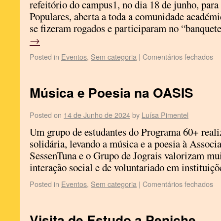
refeitório do campus1, no dia 18 de junho, par
Populares, aberta a toda a comunidade académi
se fizeram rogados e participaram no “banque
→
Posted in
Eventos
,
Sem categoria
|
Comentários fechados
Música e Poesia na OASIS
Posted on
14 de Junho de 2024
by
Luísa Pimentel
Um grupo de estudantes do Programa 60+ real
solidária, levando a música e a poesia à Asso
SessenTuna e o Grupo de Jograis valorizam mu
interação social e de voluntariado em institui
Posted in
Eventos
,
Sem categoria
|
Comentários fechados
Visita de Estudo a Peniche