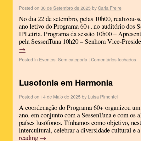
Posted on
30 de Setembro de 2025
by
Carla Freire
No dia 22 de setembro, pelas 10h00, realizou-se
ano letivo do Programa 60+, no auditório dos S
IPLeiria. Programa da sessão 10h00 – Apresen
pela SessenTuna 10h20 – Senhora Vice-Presi
→
Posted in
Eventos
,
Sem categoria
|
Comentários fechados
Lusofonia em Harmonia
Posted on
14 de Maio de 2025
by
Luísa Pimentel
A coordenação do Programa 60+ organizou um e
ano, em conjunto com a SessenTuna e com os al
países lusófonos. Tínhamos como objetivo, nesta
intercultural, celebrar a diversidade cultural 
reading
→