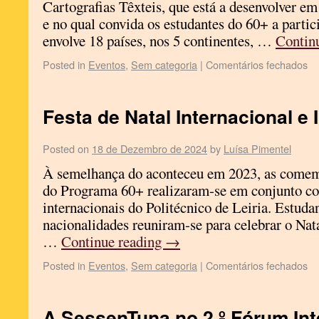
Cartografias Têxteis, que está a desenvolver em 
e no qual convida os estudantes do 60+ a parti
envolve 18 países, nos 5 continentes, …
Contin
Posted in
Eventos
,
Sem categoria
|
Comentários fechados
Festa de Natal Internacional e 
Posted on
18 de Dezembro de 2024
by
Luísa Pimentel
À semelhança do aconteceu em 2023, as comem
do Programa 60+ realizaram-se em conjunto co
internacionais do Politécnico de Leiria. Estudan
nacionalidades reuniram-se para celebrar o Nata
…
Continue reading
→
Posted in
Eventos
,
Sem categoria
|
Comentários fechados
A SessenTuna no 2.º Fórum Int