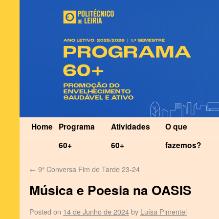
Home
Programa
Atividades
O que
60+
60+
fazemos?
←
9ª Conversa Fim de Tarde 23-24
Música e Poesia na OASIS
Posted on
14 de Junho de 2024
by
Luísa Pimentel