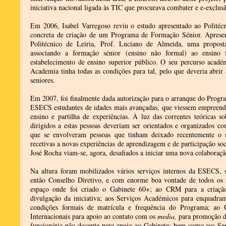
iniciativa nacional ligada às TIC que procurava combater e e-exclusã
Em 2006, Isabel Varregoso reviu o estudo apresentado ao Politéc
concreta de criação de um Programa de Formação Sénior. Apresent
Politécnico de Leiria, Prof. Luciano de Almeida, uma propost
associando a formação sénior (ensino não formal) ao ensino 
estabelecimento de ensino superior público. O seu percurso acadé
Academia tinha todas as condições para tal, pelo que deveria abrir
seniores.
Em 2007, foi finalmente dada autorização para o arranque do Progr
ESECS estudantes de idades mais avançadas, que viessem empreend
ensino e partilha de experiências. À luz das correntes teóricas 
dirigidos a estas pessoas deveriam ser orientados e organizados c
que se envolveram pessoas que tinham deixado recentemente o 
recetivas a novas experiências de aprendizagem e de participação so
José Rocha viam-se, agora, desafiados a iniciar uma nova colabora
Na altura foram mobilizados vários serviços internos da ESECS,
então Conselho Diretivo, e com enorme boa vontade de todos os 
espaço onde foi criado o Gabinete 60+; ao CRM para a criação
divulgação da iniciativa; aos Serviços Académicos para enquadram
condições formais de matrícula e frequência do Programa; ao 
Internacionais para apoio ao contato com os
media,
para promoção d
funcionária não docente para apoio ao Gabinete; bem como aos Ser