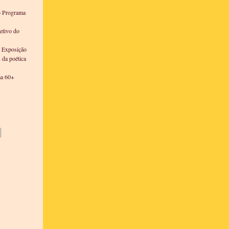
o Programa
etivo do
a Exposição
s da poética
ma 60+