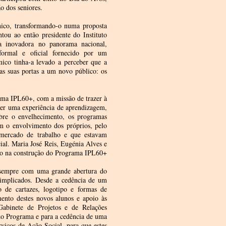
o dos seniores.
nico, transformando-o numa proposta
ou ao então presidente do Instituto
a inovadora no panorama nacional,
formal e oficial fornecido por um
mico tinha-a levado a perceber que a
 as suas portas a um novo público: os
ama IPL60+, com a missão de trazer à
er uma experiência de aprendizagem,
sobre o envelhecimento, os programas
om o envolvimento dos próprios, pelo
mercado de trabalho e que estavam
cial. Maria José Reis, Eugénia Alves e
ção na construção do Programa IPL60+
 sempre com uma grande abertura do
implicados. Desde a cedência de um
 de cartazes, logotipo e formas de
ento destes novos alunos e apoio às
Gabinete de Projetos e de Relações
o Programa e para a cedência de uma
viços de Ação Social, para que estes