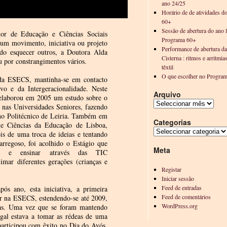
ano 24/25
Horário de de atividades d
60+
Sessão de abertura do ano l
ior de Educação e Ciências Sociais
Programa 60+
m movimento, iniciativa ou projeto
Performance de abertura d
ndo esquecer outros, a Doutora Alda
Cisterna : ritmos e arritmia
u por constrangimentos vários.
têxtil
O que escolher no Progra
 da ESECS, mantinha-se em contacto
o e da Intergeracionalidade. Neste
Arquivo
 elaborou em 2005 um estudo sobre o
 nas Universidades Seniores, fazendo
no Politécnico de Leiria. Também em
Categorias
 e Ciências da Educação de Lisboa,
is de uma troca de ideias e tentando
arregoso, foi acolhido o Estágio que
Meta
r e ensinar através das TIC
mar diferentes gerações (crianças e
Registar
Iniciar sessão
Feed de entradas
s ano, esta iniciativa, a primeira
Feed de comentários
lar na ESECS, estendendo-se até 2009,
WordPress.org
das. Uma vez que se foram mantendo
gal estava a tomar as rédeas de uma
 participou com êxito no Dia do Avós,