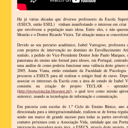
Há já várias décadas que diversos professores da Escola Super
(ESECS, então ESEL) vinham manifestando o interesse em criar u
que envolvesse a população mais idosa. Entre eles, e não quere
Mourão e o Doutor Ricardo Vieira. Tal situação nunca se concretizo
Devido ao seu percurso académico, Isabel Varregoso, professora
com projetos de intervenção no domínio do Envelhecimento Ativ
sentido, a pedido do Vice-Presidente Doutor João Paulo Marques,
panorama do ensino não formal para idosos, em Portugal, centrado
uma análise de como poderia funcionar uma valência deste género 
2005, Joana Viana, então estudante da Faculdade de Psicologia
procurou a ESECS para ali realizar o estágio final de curso. Depo
associar os interesses da Escola com a área de estudo de Isabel V
consistiu na criação do projeto TECLAR – aprende
(
http://projectoteclar.blogspot.pt/
), o qual teve como missão aproxi
seniores), usando as tecnologias de informação e comunicação.
Em parceria com escolas do 1.º Ciclo do Ensino Básico, ano apó
direcionada para a intergeracionalidade, realizou-se de forma regu
sendo um marco de grande sucesso para todas as partes envolvi
contatos próximos com a Associação Vida, entidade que em Portu
intervenção inovadora nesta área, a ESECS, através deste projeto,