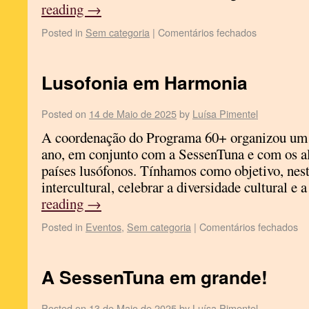
reading
→
Posted in
Sem categoria
|
Comentários fechados
Lusofonia em Harmonia
Posted on
14 de Maio de 2025
by
Luísa Pimentel
A coordenação do Programa 60+ organizou um e
ano, em conjunto com a SessenTuna e com os al
países lusófonos. Tínhamos como objetivo, nesta
intercultural, celebrar a diversidade cultural 
reading
→
Posted in
Eventos
,
Sem categoria
|
Comentários fechados
A SessenTuna em grande!
Posted on
13 de Maio de 2025
by
Luísa Pimentel