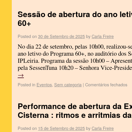
Sessão de abertura do ano let
60+
Posted on
30 de Setembro de 2025
by
Carla Freire
No dia 22 de setembro, pelas 10h00, realizou-se
ano letivo do Programa 60+, no auditório dos S
IPLeiria. Programa da sessão 10h00 – Apresen
pela SessenTuna 10h20 – Senhora Vice-Presi
→
Posted in
Eventos
,
Sem categoria
|
Comentários fechados
Performance de abertura da E
Cisterna : ritmos e arritmias da
Posted on
15 de Setembro de 2025
by
Carla Freire