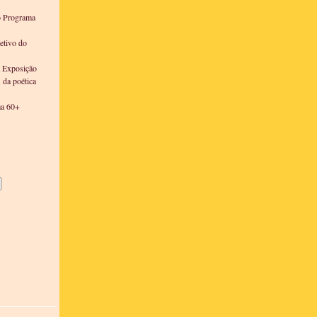
o Programa
etivo do
a Exposição
s da poética
ma 60+