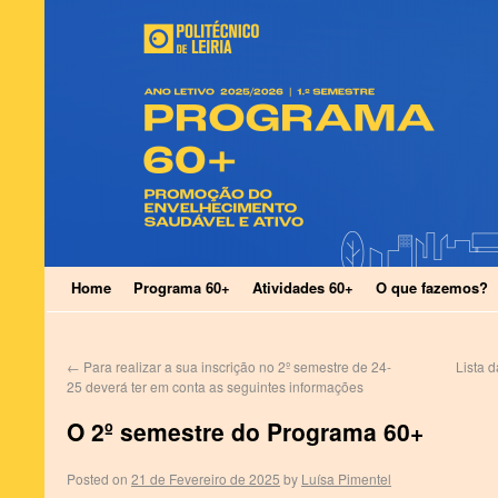
Home
Programa 60+
Atividades 60+
O que fazemos?
←
Para realizar a sua inscrição no 2º semestre de 24-
Lista 
25 deverá ter em conta as seguintes informações
O 2º semestre do Programa 60+
Posted on
21 de Fevereiro de 2025
by
Luísa Pimentel