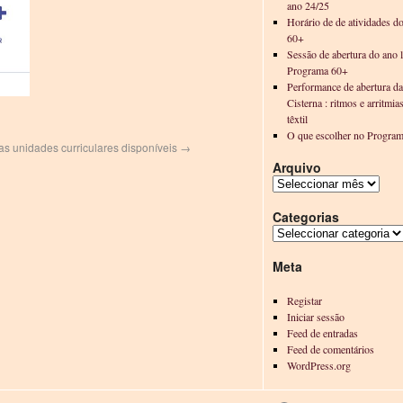
ano 24/25
Horário de de atividades d
60+
Sessão de abertura do ano l
Programa 60+
Performance de abertura d
Cisterna : ritmos e arritmia
têxtil
O que escolher no Progra
das unidades curriculares disponíveis
→
Arquivo
Categorias
Meta
Registar
Iniciar sessão
Feed de entradas
Feed de comentários
WordPress.org