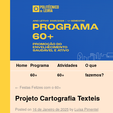
Home
Programa
Atividades
O que
60+
60+
fazemos?
←
Festas Felizes com o 60+
Projeto Cartografia Texteis
Posted on
16 de Janeiro de 2025
by
Luísa Pimentel