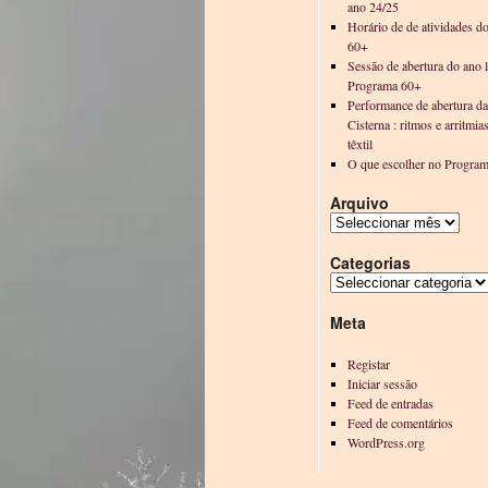
ano 24/25
Horário de de atividades d
60+
Sessão de abertura do ano l
Programa 60+
Performance de abertura d
Cisterna : ritmos e arritmia
têxtil
O que escolher no Progra
Arquivo
Categorias
Meta
Registar
Iniciar sessão
Feed de entradas
Feed de comentários
WordPress.org