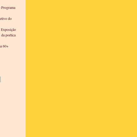
o Programa
etivo do
a Exposição
s da poética
ma 60+