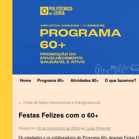
Home
Programa 60+
Atividades 60+
O que fazemos?
←
Festa de Natal Internacional e Intergeracional
Festas Felizes com o 60+
Posted on
18 de Dezembro de 2024
by
Luísa Pimentel
Os estudantes e os colaboradores do Programa 60+ desejam Festas F