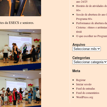
ano 24/25
Horário de de atividades d
60+
Sessão de abertura do ano l
Programa 60+
antes da ESECS e seniores.
Performance de abertura d
Cisterna : ritmos e arritmia
têxtil
O que escolher no Progra
Arquivo
Categorias
Meta
Registar
Iniciar sessão
Feed de entradas
Feed de comentários
WordPress.org