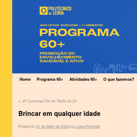
Home
Programa 60+
Atividades 60+
O que fazemos?
←
8ª Conversa Fim de Tarde 23-24
Brincar em qualquer idade
Posted on
31 de Maio de 2024
by
Luísa Pimentel