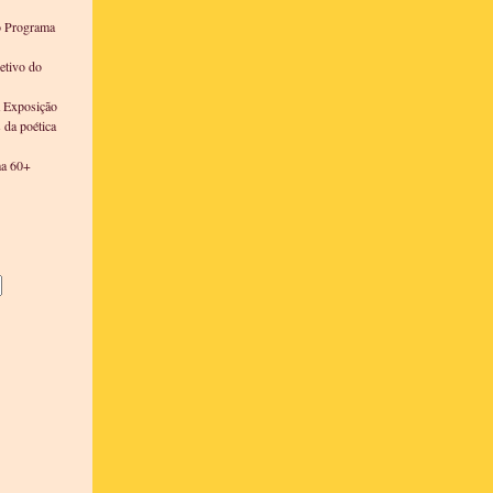
o Programa
etivo do
a Exposição
s da poética
ma 60+