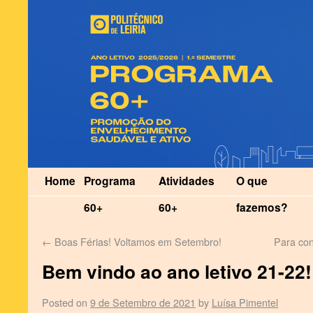
Home
Programa
Atividades
O que
60+
60+
fazemos?
←
Boas Férias! Voltamos em Setembro!
Para co
Bem vindo ao ano letivo 21-22!
Posted on
9 de Setembro de 2021
by
Luísa Pimentel