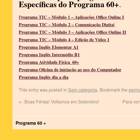
Específicas do Programa 60+
.
rograma TIC – Módulo 1 – Aplicações Office Online I
P
Programa TIC – Módulo 2 – Comunicação Digita
l
Programa TIC – Módulo 3 – Aplicações Office Online II
Programa TIC – Módulo 4 – Edição de Vídeo 1
Programa Inglês Elementar A1
Programa Inglês Intermédio B1
Programa Atividade Física_60+
Programa Oficina de iniciação ao uso do Computador
Programa Inglês dia a dia
This entry was posted in
Sem categoria
. Bookmark the
perma
←
Boas Férias! Voltamos em Setembro!
Para co
Programa 60 +