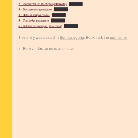
2 – Procedimentos inscrição (atualizado)
Descarregar
3 – Documentos necessários
Descarregar
4 – Datas inscrição e taxas
Descarregar
5 – Condições pagamento
Descarregar
6 – Boletim de inscrição (atualizado)
Descarregar
This entry was posted in
Sem categoria
. Bookmark the
permalink
.
←
Bem vindos ao novo ano letivo!