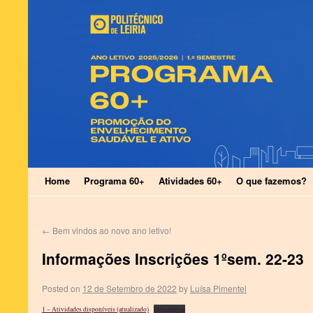
Home
Programa 60+
Atividades 60+
O que fazemos?
←
Bem vindos ao novo ano letivo!
Informações Inscrições 1ºsem. 22-23
Posted on
12 de Setembro de 2022
by
Luísa Pimentel
1 – Atividades disponíveis (atualizado)
Descarregar