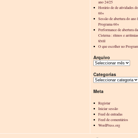
ano 24/25
Horário de de atividades d
60+
Sessão de abertura do ano l
Programa 60+
Performance de abertura d
Cisterna : ritmos e arritmia
têxtil
O que escolher no Progra
Arquivo
Categorias
Meta
Registar
Iniciar sessão
Feed de entradas
Feed de comentários
WordPress.org