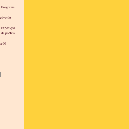
o Programa
etivo do
a Exposição
s da poética
ma 60+