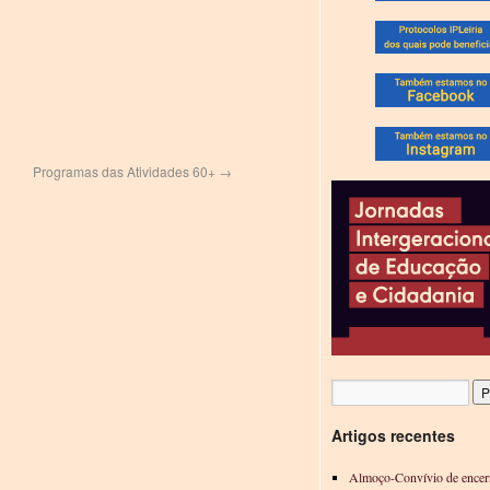
Programas das Atividades 60+
→
Artigos recentes
Almoço-Convívio de encer