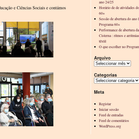
ano 24/25
ducação e Ciências Sociais e contámos
Horário de de atividades d
60+
Sessão de abertura do ano l
Programa 60+
Performance de abertura d
Cisterna : ritmos e arritmia
têxtil
O que escolher no Progra
Arquivo
Categorias
Meta
Registar
Iniciar sessão
Feed de entradas
Feed de comentários
WordPress.org