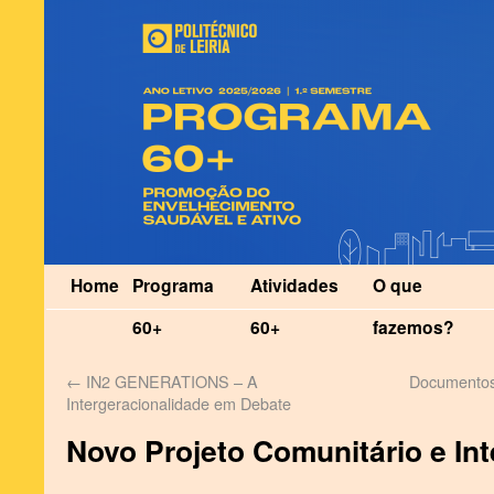
Home
Programa
Atividades
O que
60+
60+
fazemos?
←
IN2 GENERATIONS – A
Documentos 
Intergeracionalidade em Debate
Novo Projeto Comunitário e Int