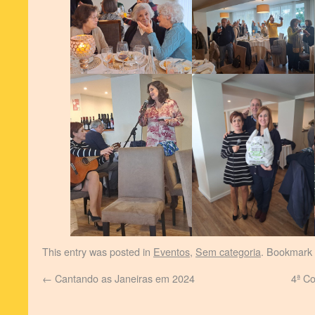
This entry was posted in
Eventos
,
Sem categoria
. Bookmark
←
Cantando as Janeiras em 2024
4ª C