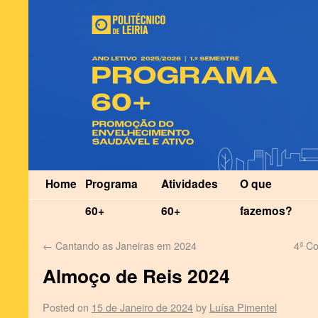
Home
Programa
Atividades
O que
60+
60+
fazemos?
←
Cantando as Janeiras em 2024
4ª C
Almoço de Reis 2024
Posted on
15 de Janeiro de 2024
by
Luísa Pimentel