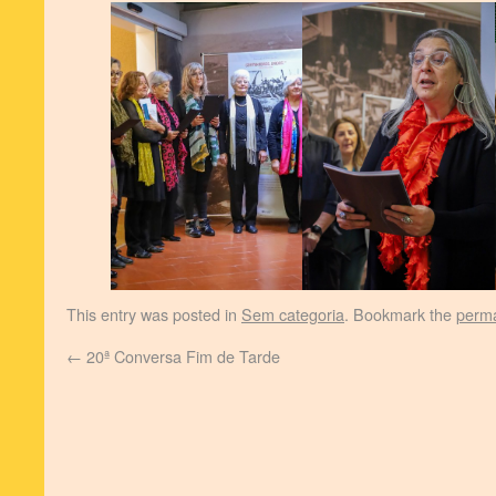
This entry was posted in
Sem categoria
. Bookmark the
perma
←
20ª Conversa Fim de Tarde