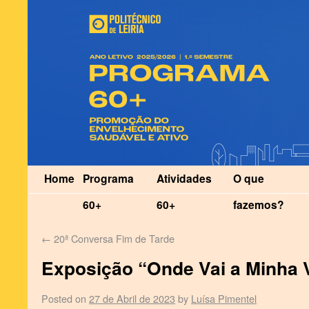
Home
Programa
Atividades
O que
60+
60+
fazemos?
←
20ª Conversa Fim de Tarde
Exposição “Onde Vai a Minha 
Posted on
27 de Abril de 2023
by
Luísa Pimentel