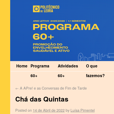
Home
Programa
Atividades
O que
60+
60+
fazemos?
←
A APre! e as Conversas de Fim de Tarde
Chá das Quintas
Posted on
14 de Abril de 2022
by
Luísa Pimentel