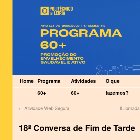
Home
Programa
Atividades
O que
60+
60+
fazemos?
←
Atividade Web Segura
II Jornad
18ª Conversa de Fim de Tarde