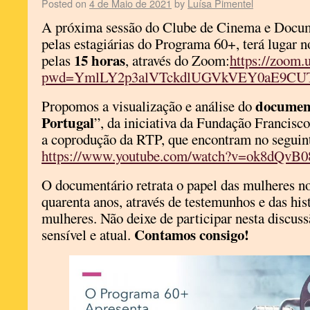
Posted on
4 de Maio de 2021
by
Luísa Pimentel
A próxima sessão do Clube de Cinema e Docum
pelas estagiárias do Programa 60+, terá lugar n
15 horas
pelas
, através do Zoom:
https://zoom.
pwd=YmlLY2p3alVTckdlUGVkVEY0aE9CU
documen
Propomos a visualização e análise do
Portugal
”, da iniciativa da Fundação Francis
a coprodução da RTP, que encontram no seguin
https://www.youtube.com/watch?v=ok8dQvB
O documentário retrata o papel das mulheres no
quarenta anos, através de testemunhos e das hist
mulheres. Não deixe de participar nesta discus
Contamos consigo!
sensível e atual.