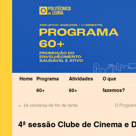
Home
Programa
Atividades
O que
60+
60+
fazemos?
←
24 conversa de fim de tarde
O Program
4ª sessão Clube de Cinema e 