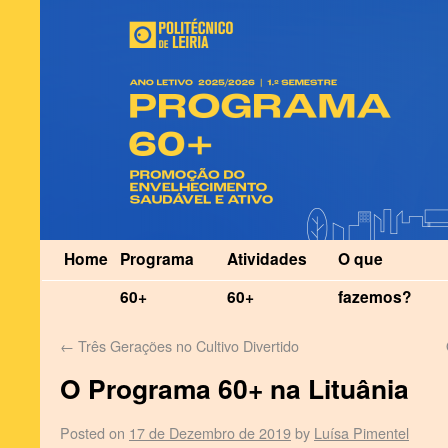
Home
Programa
Atividades
O que
60+
60+
fazemos?
←
Três Gerações no Cultivo Divertido
O Programa 60+ na Lituânia
Posted on
17 de Dezembro de 2019
by
Luísa Pimentel