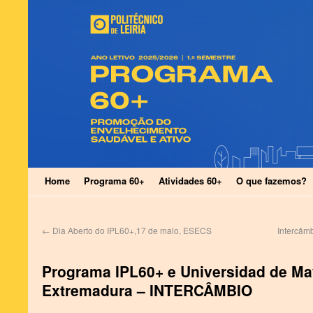
Home
Programa 60+
Atividades 60+
O que fazemos?
←
Dia Aberto do IPL60+,17 de maio, ESECS
Intercâm
Programa IPL60+ e Universidad de Ma
Extremadura – INTERCÂMBIO