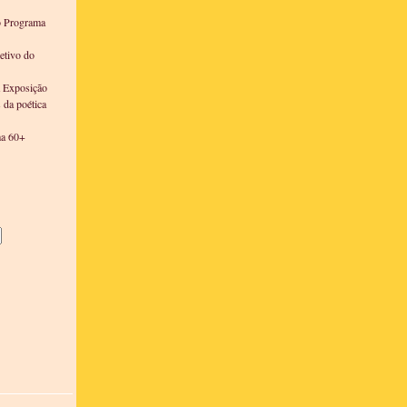
o Programa
etivo do
a Exposição
s da poética
ma 60+