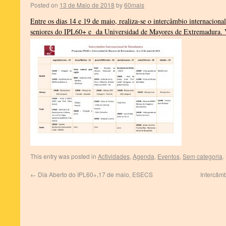
Posted on
13 de Maio de 2018
by
60mais
Entre os dias 14 e 19 de maio, realiza-se o intercâmbio internaciona
seniores do IPL60+ e da Universidad de Mayores de Extremadura. V
This entry was posted in
Actividades
,
Agenda
,
Eventos
,
Sem categoria
.
←
Dia Aberto do IPL60+,17 de maio, ESECS
Intercâm