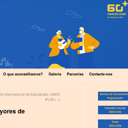
O que aconselhamos?
Galeria
Parcerias
Contacte-nos
bio Internacional de Estudantes: UMEX-
IPL60+
→
yores de