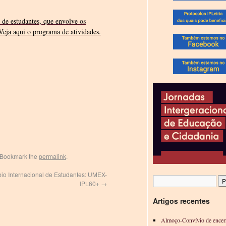
l de estudantes, que envolve os
eja aqui o programa de atividades.
 Bookmark the
permalink
.
bio Internacional de Estudantes: UMEX-
IPL60+
→
Artigos recentes
Almoço-Convívio de encer