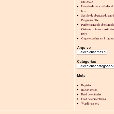
ano 24/25
Horário de de atividades d
60+
Sessão de abertura do ano l
Programa 60+
Performance de abertura d
Cisterna : ritmos e arritmia
têxtil
O que escolher no Progra
Arquivo
Categorias
Meta
Registar
Iniciar sessão
Feed de entradas
Feed de comentários
WordPress.org