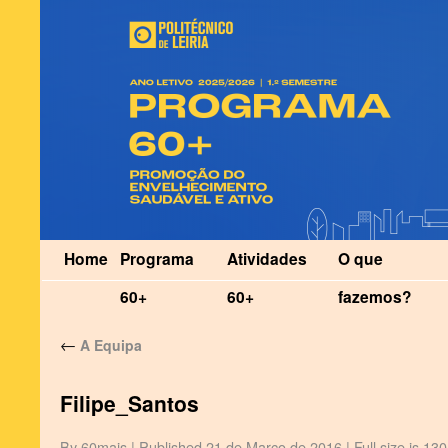
Home
Programa
Atividades
O que
60+
60+
fazemos?
←
A Equipa
Filipe_Santos
By
60mais
|
Published
21 de Março de 2016
|
Full size is
130