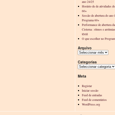
ano 24/25
Horário de de atividades d
60+
Sessão de abertura do ano l
Programa 60+
Performance de abertura d
Cisterna : ritmos e arritmia
têxtil
O que escolher no Progra
Arquivo
Categorias
Meta
Registar
Iniciar sessão
Feed de entradas
Feed de comentários
WordPress.org