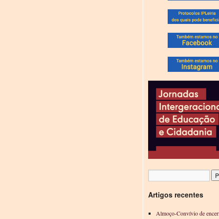
Artigos recentes
Almoço-Convívio de encer