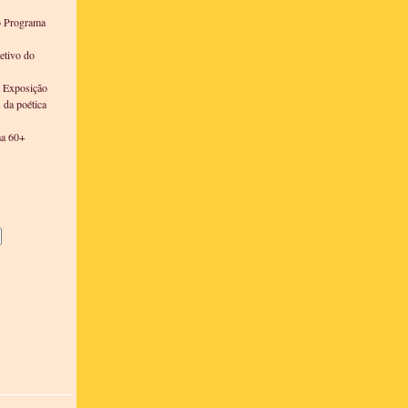
o Programa
etivo do
a Exposição
s da poética
ma 60+