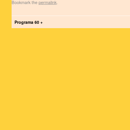
Bookmark the
permalink
.
Programa 60 +