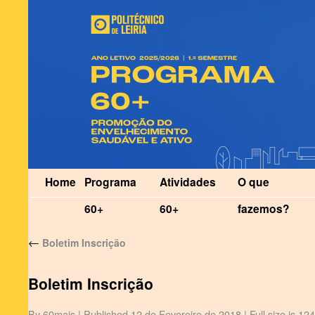
Home
Programa
Atividades
O que
60+
60+
fazemos?
←
Boletim Inscrição
Boletim Inscrição
By
60mais
|
Published
12 de Fevereiro de 2018
|
Full size is
124