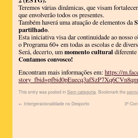
2 (ESTG).
Teremos várias dinâmicas, que visam fortalecer
que envolverão todos os presentes.
S
Também haverá uma atuação de elementos da
partilhado
.
Esta iniciativa visa dar continuidade ao nosso o
o Programa 60+ em todas as escolas e de diversi
momento cultural
Será, decerto, um
diferente
Contamos convosco!
Encontram mais informações em:
https://m.fa
story_fbid=pfbid0pEuecq3afSzP7Xq6CVn
This entry was posted in
Sem categoria
. Bookmark the
perma
←
Intergeracionalidade no Desporto
3ª Con