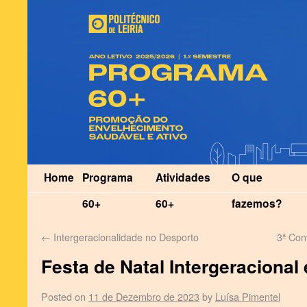
Home
Programa
Atividades
O que
60+
60+
fazemos?
←
Intergeracionalidade no Desporto
3ª Con
Festa de Natal Intergeracional e
Posted on
11 de Dezembro de 2023
by
Luísa Pimentel