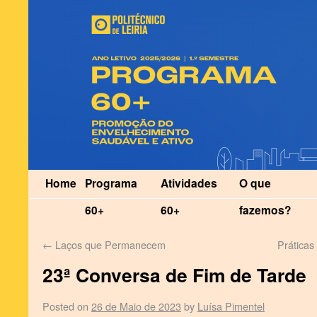
Home
Programa
Atividades
O que
60+
60+
fazemos?
←
Laços que Permanecem
Práticas
23ª Conversa de Fim de Tarde
Posted on
26 de Maio de 2023
by
Luísa Pimentel