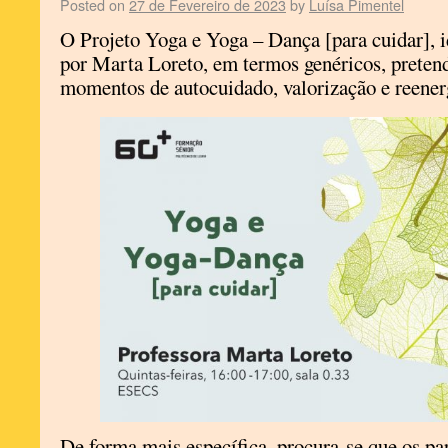
Posted on
27 de Fevereiro de 2023
by
Luísa Pimentel
O Projeto Yoga e Yoga – Dança [para cuidar],
por Marta Loreto, em termos genéricos, preten
momentos de autocuidado, valorização e reener
De forma mais específica, procura-se que os pa