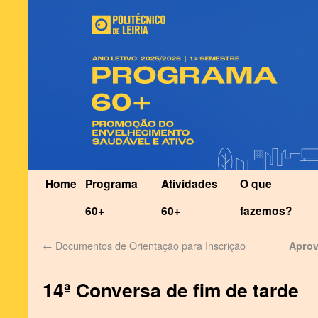
Home
Programa
Atividades
O que
60+
60+
fazemos?
←
Documentos de Orientação para Inscrição
Aprov
14ª Conversa de fim de tarde