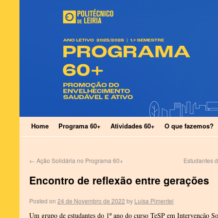
Home
Programa 60+
Atividades 60+
O que fazemos?
←
Ação Solidária no Programa 60+
Estudantes d
Encontro de reflexão entre gerações
Posted on
24 de Novembro de 2022
by
Luísa Pimentel
Um grupo de estudantes do 1º ano do curso TeSP em Intervenção Soc