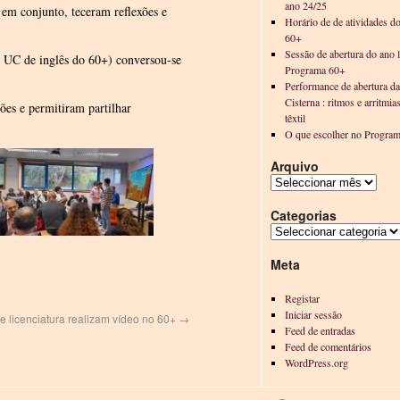
ano 24/25
, em conjunto, teceram reflexões e
Horário de de atividades d
60+
Sessão de abertura do ano l
s UC de inglês do 60+) conversou-se
Programa 60+
Performance de abertura d
Cisterna : ritmos e arritmia
ões e permitiram partilhar
têxtil
O que escolher no Progra
Arquivo
Categorias
Meta
Registar
Iniciar sessão
e licenciatura realizam vídeo no 60+
→
Feed de entradas
Feed de comentários
WordPress.org