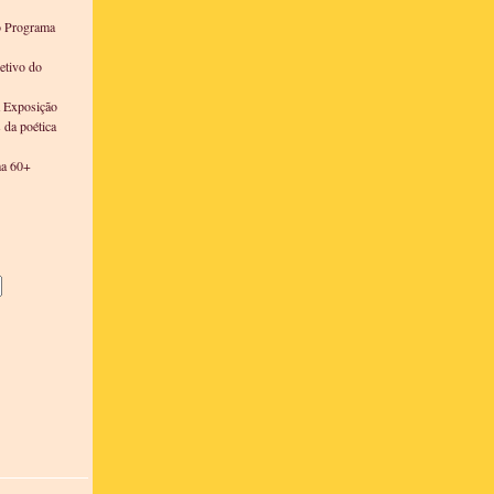
o Programa
etivo do
a Exposição
s da poética
ma 60+