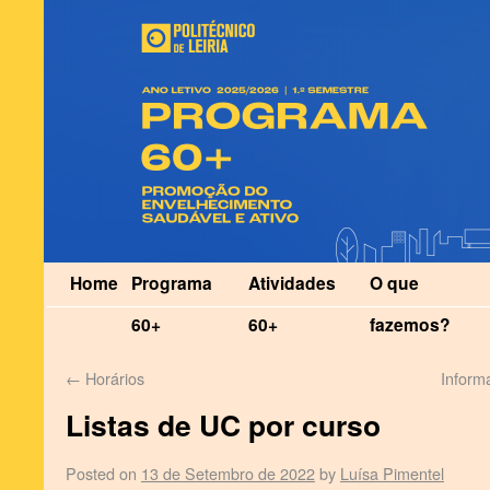
Home
Programa
Atividades
O que
60+
60+
fazemos?
←
Horários
Inform
Listas de UC por curso
Posted on
13 de Setembro de 2022
by
Luísa Pimentel