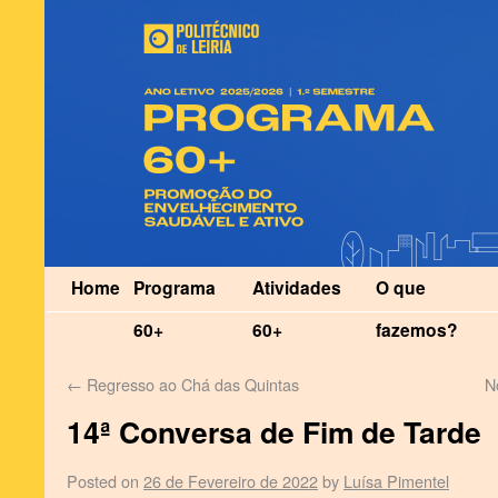
Home
Programa
Atividades
O que
60+
60+
fazemos?
←
Regresso ao Chá das Quintas
N
14ª Conversa de Fim de Tarde
Posted on
26 de Fevereiro de 2022
by
Luísa Pimentel