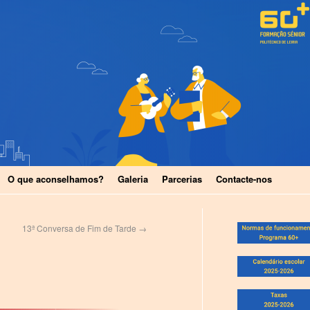
O que aconselhamos?
Galeria
Parcerias
Contacte-nos
13ª Conversa de Fim de Tarde
→