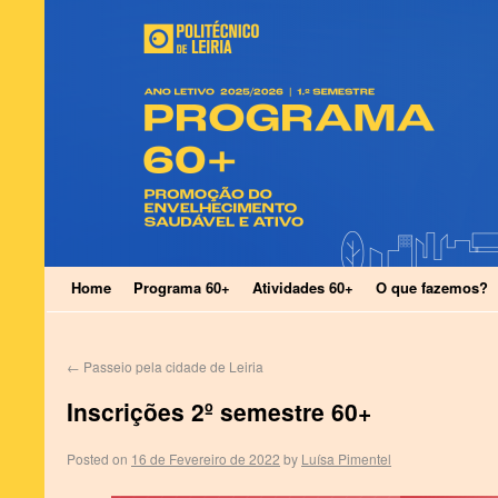
Home
Programa 60+
Atividades 60+
O que fazemos?
←
Passeio pela cidade de Leiria
Inscrições 2º semestre 60+
Posted on
16 de Fevereiro de 2022
by
Luísa Pimentel