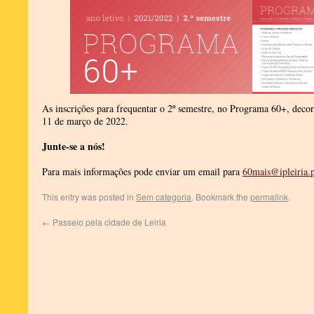
As inscrições para frequentar o 2º semestre, no Programa 60+, decor
11 de março de 2022.
Junte-se a nós!
Para mais informações pode enviar um email para
60mais@ipleiria.p
This entry was posted in
Sem categoria
. Bookmark the
permalink
.
←
Passeio pela cidade de Leiria