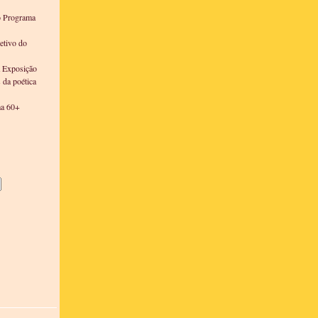
o Programa
etivo do
a Exposição
s da poética
ma 60+