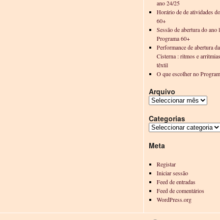
ano 24/25
Horário de de atividades d
60+
Sessão de abertura do ano l
Programa 60+
Performance de abertura d
Cisterna : ritmos e arritmia
têxtil
O que escolher no Progra
Arquivo
Categorias
Meta
Registar
Iniciar sessão
Feed de entradas
Feed de comentários
WordPress.org