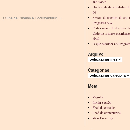
ano 24/25
Horário de de atividades d
60+
Sessão de abertura do ano l
Clube de Cinema e Documentário
→
Programa 60+
Performance de abertura d
Cisterna : ritmos e arritmia
têxtil
O que escolher no Progra
Arquivo
Categorias
Meta
Registar
Iniciar sessão
Feed de entradas
Feed de comentários
WordPress.org