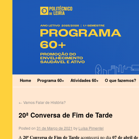
Home
Programa 60+
Atividades 60+
O que fazemos?
←
Vamos Falar de História?
20ª Conversa de Fim de Tarde
Posted on
31 de Março de 2021
by
Luísa Pimentel
20ª Conversa de Fim de Tarde
07 de abril de
A
acontecerá no dia