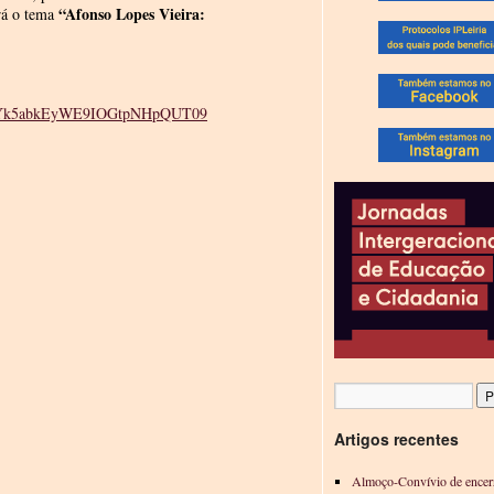
“Afonso Lopes Vieira:
rá o tema
VWZQYk5abkEyWE9IOGtpNHpQUT09
Artigos recentes
Almoço-Convívio de encer