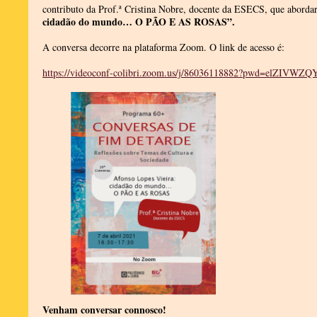
contributo da Prof.ª Cristina Nobre, docente da ESECS, que aborda
cidadão do mundo… O PÃO E AS ROSAS”.
A conversa decorre na plataforma Zoom. O link de acesso é:
https://videoconf-colibri.zoom.us/j/86036118882?pwd=elZI
Venham conversar connosco!