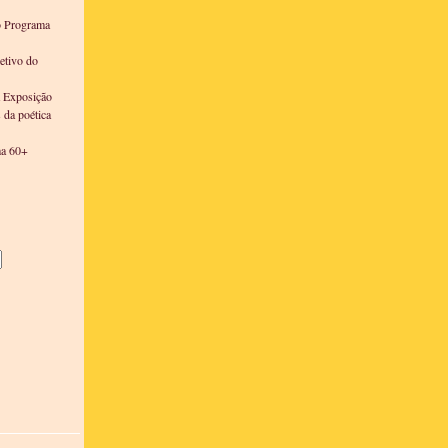
o Programa
etivo do
a Exposição
s da poética
ma 60+