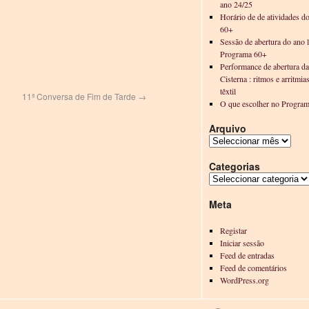
ano 24/25
Horário de de atividades d
60+
Sessão de abertura do ano l
Programa 60+
Performance de abertura d
Cisterna : ritmos e arritmia
têxtil
11ª Conversa de Fim de Tarde
→
O que escolher no Progra
Arquivo
Categorias
Meta
Registar
Iniciar sessão
Feed de entradas
Feed de comentários
WordPress.org