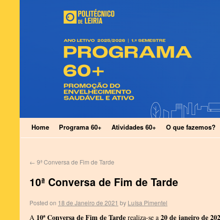
Home
Programa 60+
Atividades 60+
O que fazemos?
←
9ª Conversa de Fim de Tarde
10ª Conversa de Fim de Tarde
Posted on
18 de Janeiro de 2021
by
Luísa Pimentel
10ª Conversa de Fim de Tarde
20 de janeiro de 20
A
realiza-se a