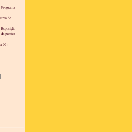
o Programa
etivo do
a Exposição
s da poética
ma 60+