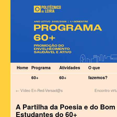
Home
Programa
Atividades
O que
60+
60+
fazemos?
←
Vídeo En-Red-Versad@s
Encontro virt
A Partilha da Poesia e do Bom
Estudantes do 60+