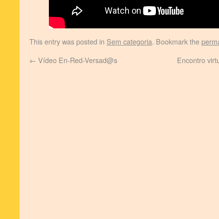
This entry was posted in
Sem categoria
. Bookmark the
perma
←
Vídeo En-Red-Versad@s
Encontro virt