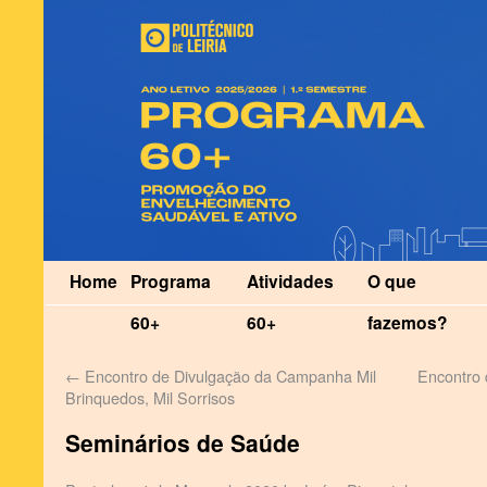
Home
Programa
Atividades
O que
60+
60+
fazemos?
←
Encontro de Divulgação da Campanha Mil
Encontro 
Brinquedos, Mil Sorrisos
Seminários de Saúde