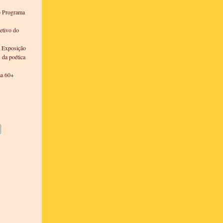
o Programa
etivo do
a Exposição
s da poética
ma 60+