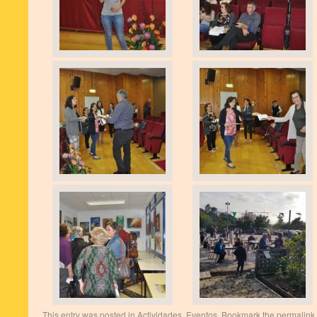
This entry was posted in
Actividades
,
Eventos
. Bookmark the
permalink
.