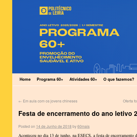
Home
Programa 60+
Atividades 60+
O que fazemos?
←
Em aula com os jovens chineses
Oferta f
Festa de encerramento do ano letivo 
Posted on
14 de Junho de 2018
by
60mais
Aconteceu no dia 13 de junho, na ESECS, a festa de encerramento d