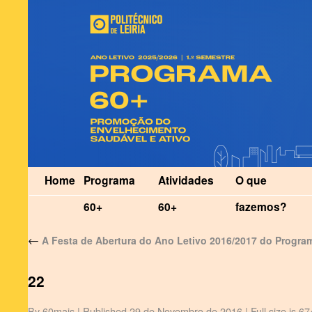
Home
Programa
Atividades
O que
60+
60+
fazemos?
←
A Festa de Abertura do Ano Letivo 2016/2017 do Progra
22
By
60mais
|
Published
29 de Novembro de 2016
|
Full size is
67