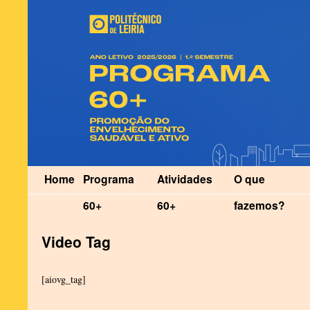
Home
Programa
Atividades
O que
60+
60+
fazemos?
Video Tag
[aiovg_tag]