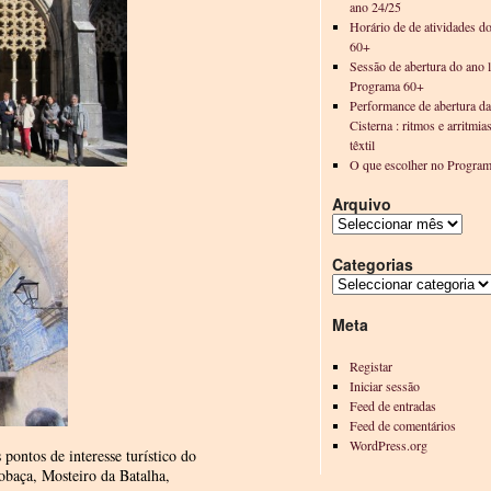
ano 24/25
Horário de de atividades d
60+
Sessão de abertura do ano l
Programa 60+
Performance de abertura d
Cisterna : ritmos e arritmia
têxtil
O que escolher no Progra
Arquivo
Categorias
Meta
Registar
Iniciar sessão
Feed de entradas
Feed de comentários
WordPress.org
pontos de interesse turístico do
cobaça, Mosteiro da Batalha,