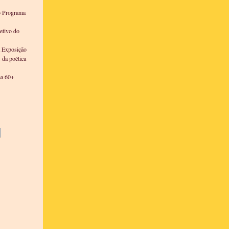
o Programa
etivo do
a Exposição
s da poética
ma 60+