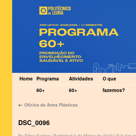
Home
Programa
Atividades
O que
60+
60+
fazemos?
←
Oficina de Artes Plásticas
DSC_0096
By
Filipe Santos
|
Published
6 de Março de 2019
|
Full size i