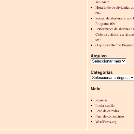
ano 24/25
Horário de de atividades d
60+
Sessão de abertura do ano l
Programa 60+
Performance de abertura d
Cisterna : ritmos e arritmia
têxtil
O que escolher no Progra
Arquivo
Categorias
Meta
Registar
Iniciar sessão
Feed de entradas
Feed de comentários
WordPress.org