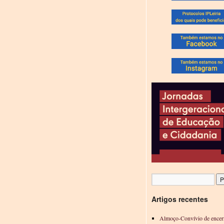
Artigos recentes
Almoço-Convívio de encer