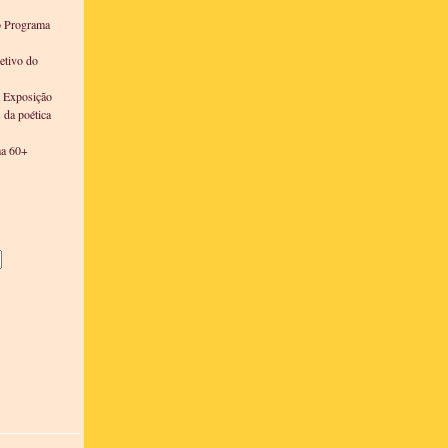
o Programa
etivo do
a Exposição
s da poética
ma 60+