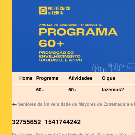
Home
Programa
Atividades
O que
60+
60+
fazemos?
←
Seniores da Universidade de Mayores de Extremadura e I
32755652_1541744242
By
60mais
|
Published
17 de Maio de 2018
|
Full size is
960 × 6