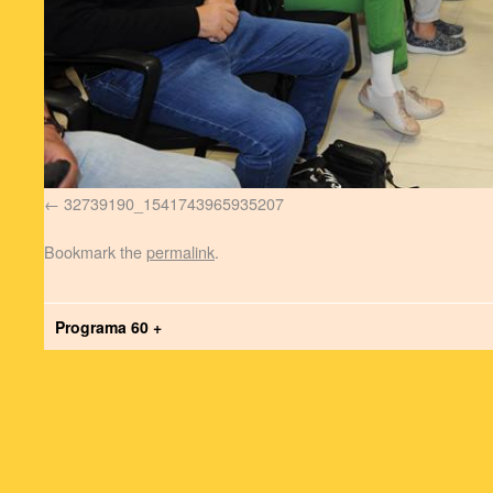
32739190_1541743965935207
Bookmark the
permalink
.
Programa 60 +