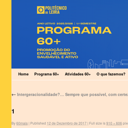
Home
Programa 60+
Atividades 60+
O que fazemos?
←
Intergeracionalidade?… Sempre que possível, com certe
1
By
60mais
|
Published
12 de Dezembro de 2017
|
Full size is
910 × 606
pix