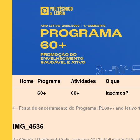
Home
Programa
Atividades
O que
60+
60+
fazemos?
←
Festa de encerramento do Programa IPL60+ / ano letivo 
IMG_4636
By
60mais
|
Published
10 de Junho de 2017
|
Full size is
640 × 