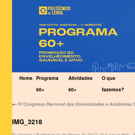
Home
Programa
Atividades
O que
60+
60+
fazemos?
←
IV Congresso Nacional das Universidades e Academias 
IMG_3218
By
60mais
|
Published
10 de Março de 2017
|
Full size is
800 × 