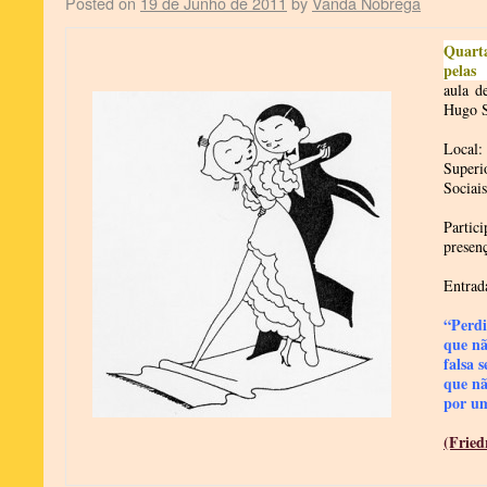
Posted on
19 de Junho de 2011
by
Vanda Nóbrega
Quarta
pelas
aula d
Hugo 
Local:
Super
Sociai
Partic
presen
Entrad
“Perdi
que nã
falsa 
que n
por u
(Fried