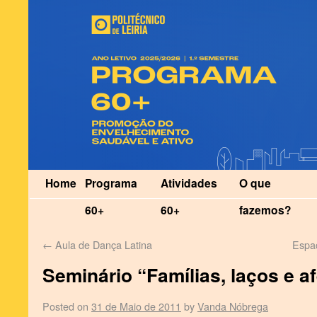
Home
Programa
Atividades
O que
60+
60+
fazemos?
←
Aula de Dança Latina
Espaç
Seminário “Famílias, laços e a
Posted on
31 de Maio de 2011
by
Vanda Nóbrega